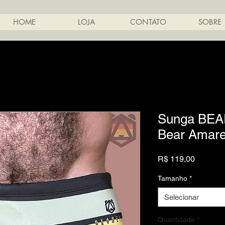
HOME
LOJA
CONTATO
SOBRE
Sunga BEA
Bear Amare
Preço
R$ 119,00
Tamanho
*
Selecionar
Quantidade
*